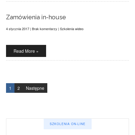
Zamówienia in-house
4 stycznia 2017
|
Brak komentarzy
|
Szkolenia wideo
Read More »
Stronicowanie
wpisów
1
2
Następne
SZKOLENIA ON-LINE