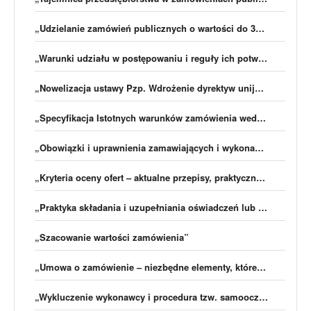
„Udzielanie zamówień publicznych o wartości do 30 000 euro”
„Warunki udziału w postępowaniu i reguły ich potwierdzania po nowelizacji Pzp”
„Nowelizacja ustawy Pzp. Wdrożenie dyrektyw unijnych”
„Specyfikacja Istotnych warunków zamówienia według znowelizowanych przepisów ustawy Pzp 2016″
„Obowiązki i uprawnienia zamawiających i wykonawców”
„Kryteria oceny ofert – aktualne przepisy, praktyczne porady”
„Praktyka składania i uzupełniania oświadczeń lub dokumentów po nowelizacji Pzp”
„Szacowanie wartości zamówienia”
„Umowa o zamówienie – niezbędne elementy, które pozwolą na bezpieczną współpracę zamawiającego i wykonawcy”
„Wykluczenie wykonawcy i procedura tzw. samooczyszczenia – Praktyka, Przykłady, Błędy”