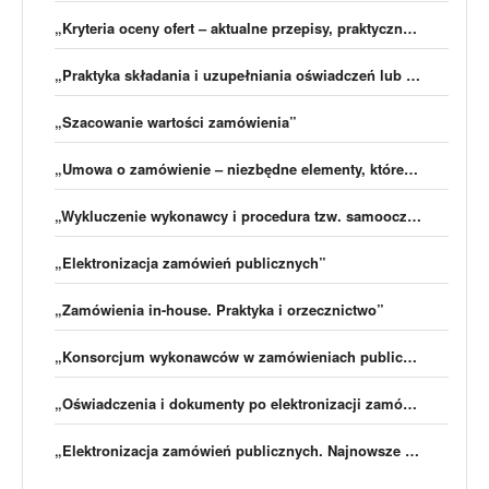
„Kryteria oceny ofert – aktualne przepisy, praktyczne porady”
„Praktyka składania i uzupełniania oświadczeń lub dokumentów po nowelizacji Pzp”
„Szacowanie wartości zamówienia”
„Umowa o zamówienie – niezbędne elementy, które pozwolą na bezpieczną współpracę zamawiającego i wykonawcy”
„Wykluczenie wykonawcy i procedura tzw. samooczyszczenia – Praktyka, Przykłady, Błędy”
„Elektronizacja zamówień publicznych”
„Zamówienia in-house. Praktyka i orzecznictwo”
„Konsorcjum wykonawców w zamówieniach publicznych”
„Oświadczenia i dokumenty po elektronizacji zamówień publicznych”
„Elektronizacja zamówień publicznych. Najnowsze orzecznictwo KIO, opinie, praktyczne przykłady”