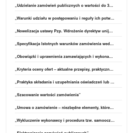
„Udzielanie zamówień publicznych o wartości do 30 000 euro”
„Warunki udziału w postępowaniu i reguły ich potwierdzania po nowelizacji Pzp”
„Nowelizacja ustawy Pzp. Wdrożenie dyrektyw unijnych”
„Specyfikacja Istotnych warunków zamówienia według znowelizowanych przepisów ustawy Pzp 2016″
„Obowiązki i uprawnienia zamawiających i wykonawców”
„Kryteria oceny ofert – aktualne przepisy, praktyczne porady”
„Praktyka składania i uzupełniania oświadczeń lub dokumentów po nowelizacji Pzp”
„Szacowanie wartości zamówienia”
„Umowa o zamówienie – niezbędne elementy, które pozwolą na bezpieczną współpracę zamawiającego i wykonawcy”
„Wykluczenie wykonawcy i procedura tzw. samooczyszczenia – Praktyka, Przykłady, Błędy”
„Elektronizacja zamówień publicznych”