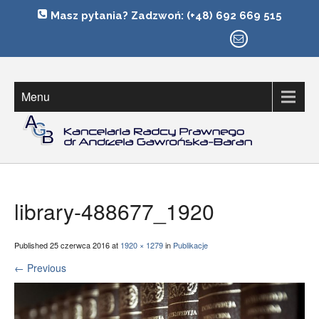
Masz pytania? Zadzwoń: (+48) 692 669 515
Radca Prawny Andrzela Gawronska-Baran
AGB – KANCELARIA
Menu
library-488677_1920
Published
25 czerwca 2016
at
1920 × 1279
in
Publikacje
←
Previous